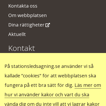
Kontakta oss
Om webbplatsen
Dina rättigheter
Aktuellt
Kontakt
Har du några synpunkter på
På stationsledsagning.se använder vi så
stationsledsagningen? Skriv till oss på
kallade ”cookies” för att webbplatsen ska
stationsledsagning@trafikverket.se
fungera på ett bra sätt för dig.
Läs mer om
hur vi använder kakor och vart du ska
Observera att du inte kan beställa ledsagning hos
oss. Det gör du hos det företag som du ska resa
vända dig om du inte vill att vi lagrar kakor