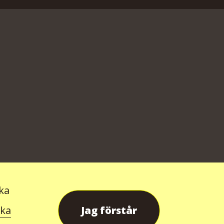
ska
ska
Jag förstår