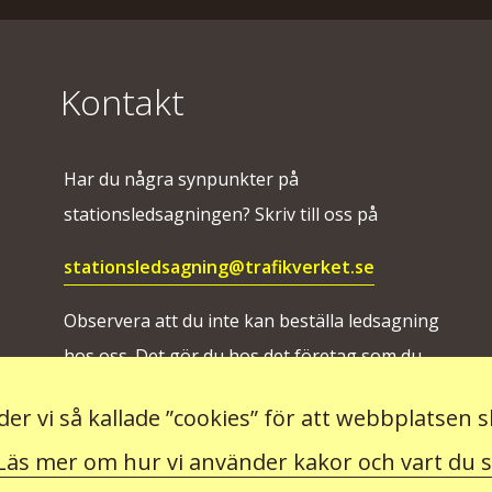
Kontakt
Har du några synpunkter på
stationsledsagningen? Skriv till oss på
stationsledsagning@trafikverket.se
Observera att du inte kan beställa ledsagning
hos oss. Det gör du hos det företag som du
ska resa med.
er vi så kallade ”cookies” för att webbplatsen 
Läs mer om hur vi använder kakor och vart du 