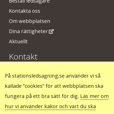
Beställ ledsagare
Kontakta oss
Om webbplatsen
Dina rättigheter
Aktuellt
Kontakt
Har du några synpunkter på
På stationsledsagning.se använder vi så
stationsledsagningen? Skriv till oss på
kallade ”cookies” för att webbplatsen ska
stationsledsagning@trafikverket.se
fungera på ett bra sätt för dig.
Läs mer om
hur vi använder kakor och vart du ska
Observera att du inte kan beställa ledsagning hos