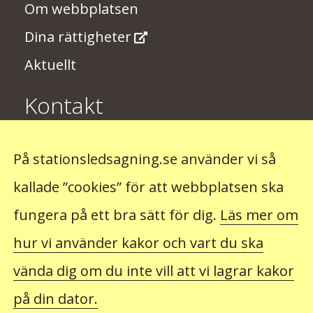
Om webbplatsen
Dina rättigheter
Aktuellt
Kontakt
Har du några synpunkter på
På stationsledsagning.se använder vi så
stationsledsagningen? Skriv till oss på
kallade ”cookies” för att webbplatsen ska
stationsledsagning@trafikverket.se
fungera på ett bra sätt för dig.
Läs mer om
hur vi använder kakor och vart du ska
Observera att du inte kan beställa ledsagning hos
oss. Det gör du hos det företag som du ska resa
vända dig om du inte vill att vi lagrar kakor
med.
på din dator.