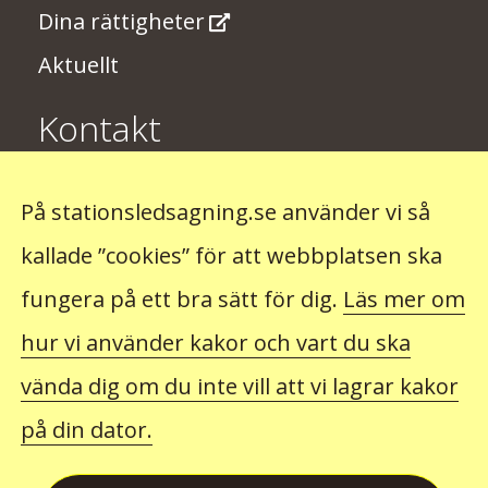
Dina rättigheter
Aktuellt
Kontakt
Har du några synpunkter på
På stationsledsagning.se använder vi så
stationsledsagningen? Skriv till oss på
kallade ”cookies” för att webbplatsen ska
stationsledsagning@trafikverket.se
fungera på ett bra sätt för dig.
Läs mer om
hur vi använder kakor och vart du ska
Observera att du inte kan beställa ledsagning hos
oss. Det gör du hos det företag som du ska resa
vända dig om du inte vill att vi lagrar kakor
med.
på din dator.