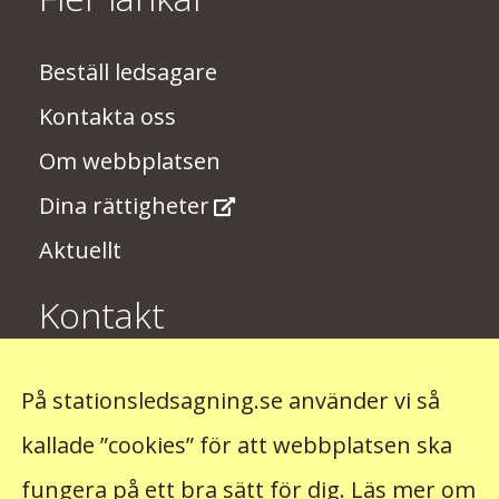
Beställ ledsagare
Kontakta oss
Om webbplatsen
Dina rättigheter
Aktuellt
Kontakt
Har du några synpunkter på
På stationsledsagning.se använder vi så
stationsledsagningen? Skriv till oss på
kallade ”cookies” för att webbplatsen ska
stationsledsagning@trafikverket.se
fungera på ett bra sätt för dig.
Läs mer om