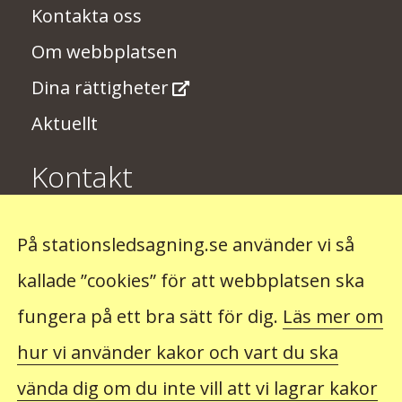
Kontakta oss
Om webbplatsen
Dina rättigheter
Aktuellt
Kontakt
Har du några synpunkter på
På stationsledsagning.se använder vi så
stationsledsagningen? Skriv till oss på
kallade ”cookies” för att webbplatsen ska
stationsledsagning@trafikverket.se
fungera på ett bra sätt för dig.
Läs mer om
hur vi använder kakor och vart du ska
Observera att du inte kan beställa ledsagning hos
oss. Det gör du hos det företag som du ska resa
vända dig om du inte vill att vi lagrar kakor