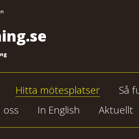
on
ing.se
ing
Hitta mötesplatser
Så f
 oss
In English
Aktuellt