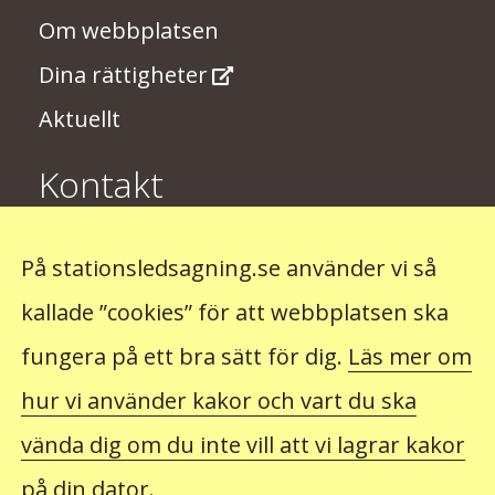
Om webbplatsen
Dina rättigheter
Aktuellt
Kontakt
Har du några synpunkter på
På stationsledsagning.se använder vi så
stationsledsagningen? Skriv till oss på
kallade ”cookies” för att webbplatsen ska
stationsledsagning@trafikverket.se
fungera på ett bra sätt för dig.
Läs mer om
hur vi använder kakor och vart du ska
Observera att du inte kan beställa ledsagning hos
oss. Det gör du hos det företag som du ska resa
vända dig om du inte vill att vi lagrar kakor
med.
på din dator.