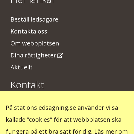
Beställ ledsagare
Kontakta oss
Om webbplatsen
Dina rättigheter
Aktuellt
Kontakt
Har du några synpunkter på
På stationsledsagning.se använder vi så
stationsledsagningen? Skriv till oss på
kallade ”cookies” för att webbplatsen ska
stationsledsagning@trafikverket.se
fungera på ett bra sätt för dig.
Läs mer om