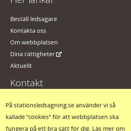
Beställ ledsagare
Kontakta oss
Om webbplatsen
Dina rättigheter
Aktuellt
Kontakt
Har du några synpunkter på
På stationsledsagning.se använder vi så
stationsledsagningen? Skriv till oss på
kallade ”cookies” för att webbplatsen ska
stationsledsagning@trafikverket.se
fungera på ett bra sätt för dig.
Läs mer om