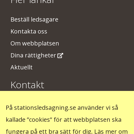
Beställ ledsagare
Kontakta oss
Om webbplatsen
Dina rättigheter
Aktuellt
Kontakt
Har du några synpunkter på
På stationsledsagning.se använder vi så
stationsledsagningen? Skriv till oss på
kallade ”cookies” för att webbplatsen ska
stationsledsagning@trafikverket.se
fungera på ett bra sätt för dig.
Läs mer om