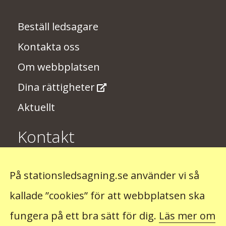
Beställ ledsagare
Kontakta oss
Om webbplatsen
Dina rättigheter
Aktuellt
Kontakt
Har du några synpunkter på
På stationsledsagning.se använder vi så
stationsledsagningen? Skriv till oss på
kallade ”cookies” för att webbplatsen ska
stationsledsagning@trafikverket.se
fungera på ett bra sätt för dig.
Läs mer om