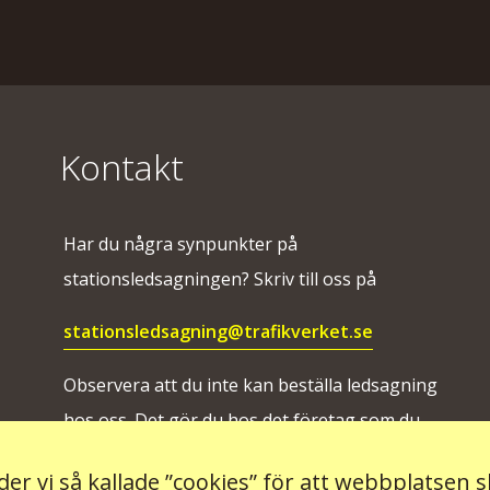
Kontakt
Har du några synpunkter på
stationsledsagningen? Skriv till oss på
stationsledsagning@trafikverket.se
Observera att du inte kan beställa ledsagning
hos oss. Det gör du hos det företag som du
ska resa med.
er vi så kallade ”cookies” för att webbplatsen 